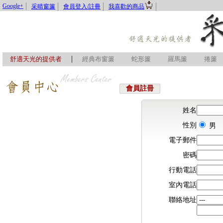
Google+
采晴窗簾
會員登入/註冊
我喜歡的商品
|
舒適天光的提供者
經典布窗簾
蛇形簾
羅馬簾
捲簾
會員註冊
姓名
性別
電子郵件
密碼
行動電話
室內電話
聯絡地址